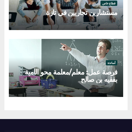
قطاع خاص
مستشارين تجاريين في تازة
أساتذة
فرصة عمل: معلم/معلمة محو الأمية
بفقيه بن صالح