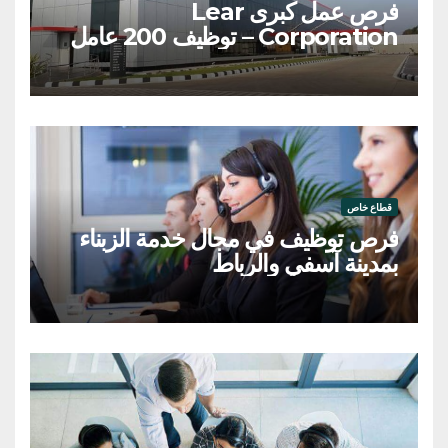
فرص عمل كبرى Lear
Corporation – توظيف 200 عامل
وعاملة
قطاع خاص
فرص توظيف في مجال خدمة الزبناء
بمدينة آسفي والرباط