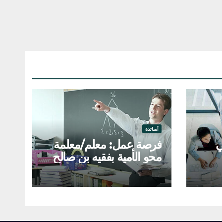
أساتذة
ي
فرصة عمل: معلم/معلمة
محو الأمية بفقيه بن صالح