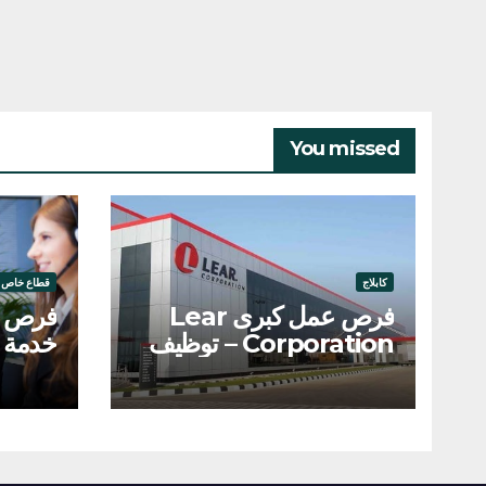
You missed
كابلاج
قطاع خاص
فرص عمل كبرى Lear
فرص ت
Corporation – توظيف
خدمة ا
200 عامل وعاملة
والربا