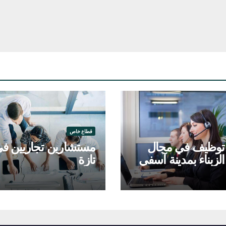
قطاع خاص
وظيف في مجال
مستشارين تجاريين ف
لزبناء بمدينة آسفي
تازة
ط