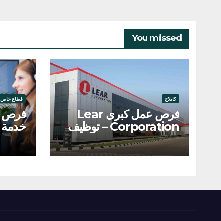
You missed
كابلاج
قطاع خاص
فرص عمل كبرى Lear
فرص ت
Corporation – توظيف
خدمة ا
200 عامل وعاملة
والربا