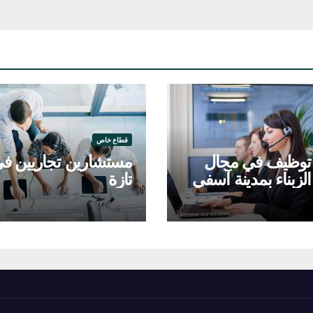
قطاع خاص
وظيف في مجال
مستشارين تجاريين ف
لزبناء بمدينة آسفي
تازة
ط