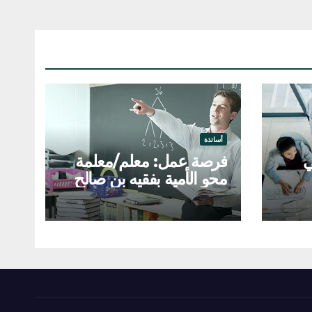
أساتذة
ي
فرصة عمل: معلم/معلمة
محو الأمية بفقيه بن صالح