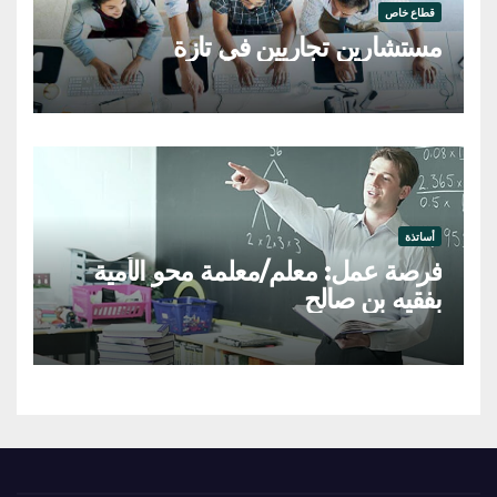
قطاع خاص
مستشارين تجاريين في تازة
أساتذة
فرصة عمل: معلم/معلمة محو الأمية
بفقيه بن صالح