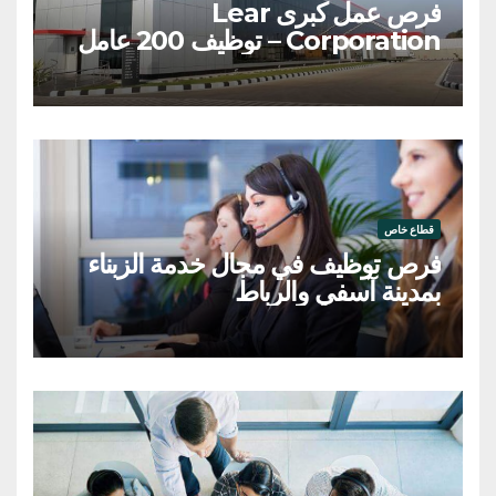
فرص عمل كبرى Lear
Corporation – توظيف 200 عامل
وعاملة
قطاع خاص
فرص توظيف في مجال خدمة الزبناء
بمدينة آسفي والرباط