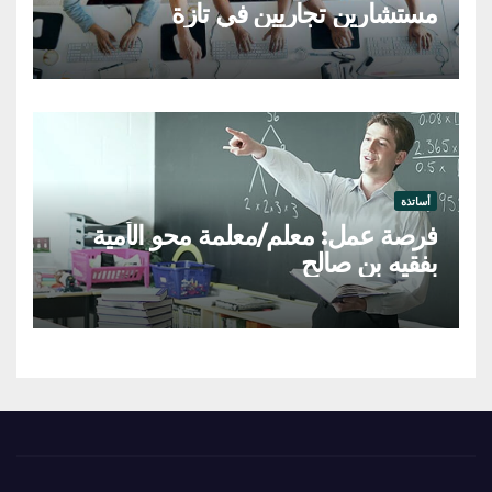
مستشارين تجاريين في تازة
أساتذة
فرصة عمل: معلم/معلمة محو الأمية
بفقيه بن صالح