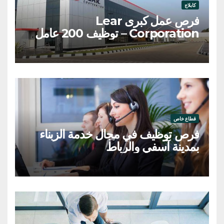
كابلاج
فرص عمل كبرى Lear
Corporation – توظيف 200 عامل
وعاملة
قطاع خاص
فرص توظيف في مجال خدمة الزبناء
بمدينة آسفي والرباط