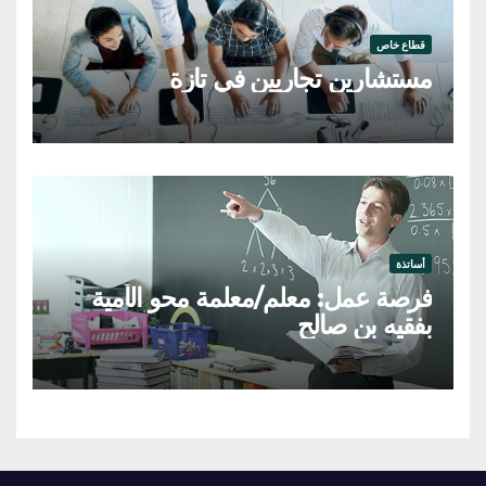
قطاع خاص
مستشارين تجاريين في تازة
أساتذة
فرصة عمل: معلم/معلمة محو الأمية
بفقيه بن صالح