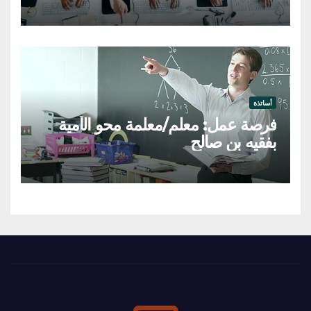
أساتذة
فرصة عمل: معلم/معلمة محو الأمية
بفقيه بن صالح