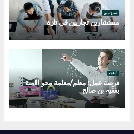
قطاع خاص
مستشارين تجاريين في تازة
أساتذة
فرصة عمل: معلم/معلمة محو الأمية
بفقيه بن صالح