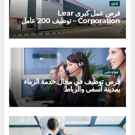
كابلاج
فرص عمل كبرى Lear
Corporation – توظيف 200 عامل
وعاملة
قطاع خاص
فرص توظيف في مجال خدمة الزبناء
بمدينة آسفي والرباط