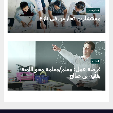
قطاع خاص
مستشارين تجاريين في تازة
أساتذة
فرصة عمل: معلم/معلمة محو الأمية
بفقيه بن صالح