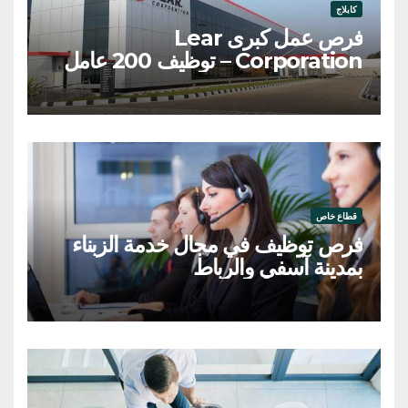
كابلاج
فرص عمل كبرى Lear
Corporation – توظيف 200 عامل
وعاملة
قطاع خاص
فرص توظيف في مجال خدمة الزبناء
بمدينة آسفي والرباط