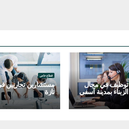
قطاع خاص
وظيف في مجال
مستشارين تجاريين ف
لزبناء بمدينة آسفي
تازة
ط