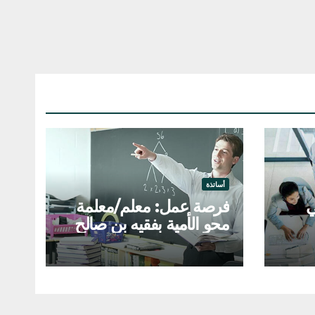
أساتذة
ي
فرصة عمل: معلم/معلمة
محو الأمية بفقيه بن صالح