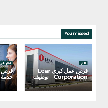
You missed
كابلاج
قطاع خاص
فرص عمل كبرى Lear
فرص ت
Corporation – توظيف
خدمة ا
200 عامل وعاملة
والربا