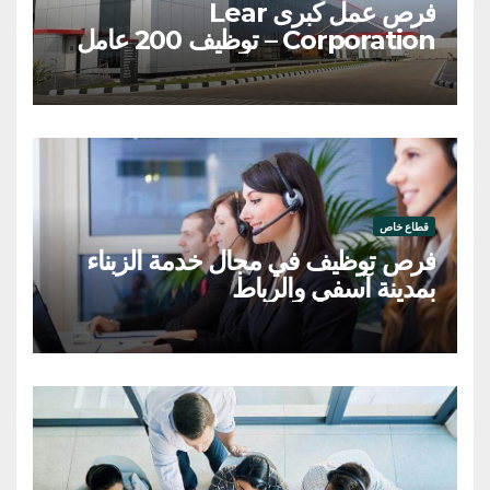
فرص عمل كبرى Lear
Corporation – توظيف 200 عامل
وعاملة
قطاع خاص
فرص توظيف في مجال خدمة الزبناء
بمدينة آسفي والرباط