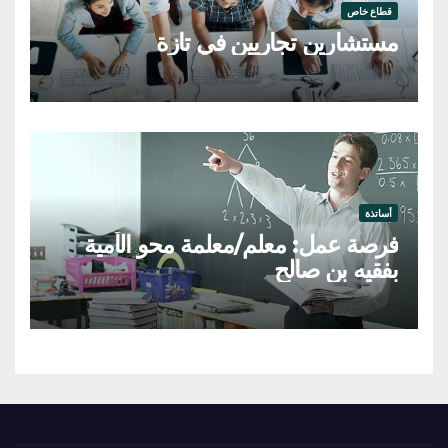
قطاع خاص
مستشارين تجاريين في تازة
أساتذة
فرصة عمل: معلم/معلمة محو الأمية
بفقيه بن صالح