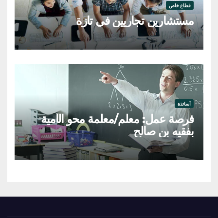
قطاع خاص
مستشارين تجاريين في تازة
أساتذة
فرصة عمل: معلم/معلمة محو الأمية
بفقيه بن صالح