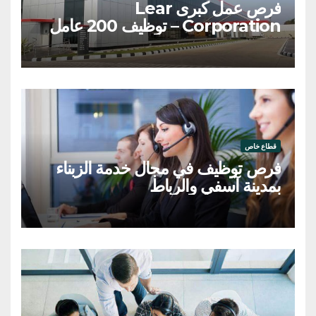
فرص عمل كبرى Lear
Corporation – توظيف 200 عامل
وعاملة
قطاع خاص
فرص توظيف في مجال خدمة الزبناء
بمدينة آسفي والرباط