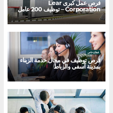
فرص عمل كبرى Lear
Corporation – توظيف 200 عامل
وعاملة
قطاع خاص
فرص توظيف في مجال خدمة الزبناء
بمدينة آسفي والرباط