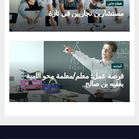
قطاع خاص
مستشارين تجاريين في تازة
أساتذة
فرصة عمل: معلم/معلمة محو الأمية
بفقيه بن صالح