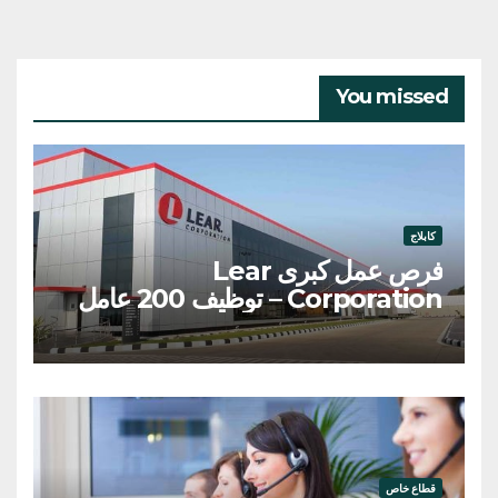
You missed
كابلاج
فرص عمل كبرى Lear
Corporation – توظيف 200 عامل
وعاملة
قطاع خاص