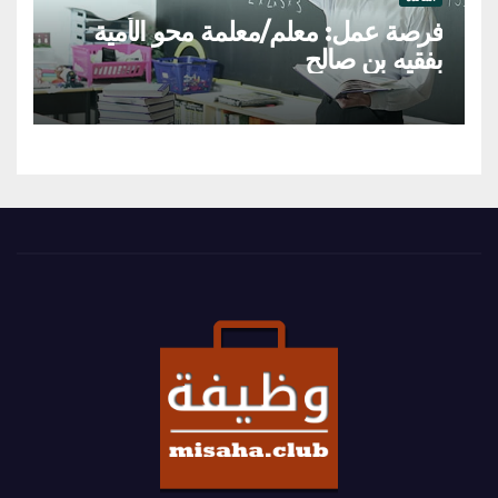
فرصة عمل: معلم/معلمة محو الأمية
بفقيه بن صالح