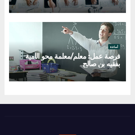
أساتذة
فرصة عمل: معلم/معلمة محو الأمية
بفقيه بن صالح