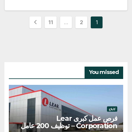
تعدد
11
…
2
1
صفحات
المقالات
You missed
كابلاج
فرص عمل كبرى Lear
Corporation – توظيف 200 عامل