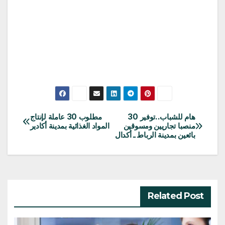
هام للشباب..توفير 30
مطلوب 30 عاملة لإنتاج
تصفّح
منصبا تجاريين ومسوقين
المواد الغذائية بمدينة أكادير
بائعين بمدينة الرباط ـ أكدال
المقالات
Related Post