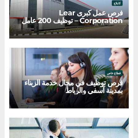
كابلاج
فرص عمل كبرى Lear
Corporation – توظيف 200 عامل
وعاملة
قطاع خاص
فرص توظيف في مجال خدمة الزبناء
بمدينة آسفي والرباط