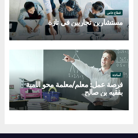
قطاع خاص
مستشارين تجاريين في تازة
أساتذة
فرصة عمل: معلم/معلمة محو الأمية
بفقيه بن صالح