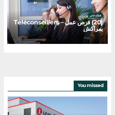
قطاع خاص
(20) فرص عمل – Téléconseillers
بمراكش
You missed