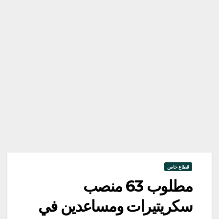
قطاع خاص
مطلوب 63 منصب
سكريتيرات ومساعدين في