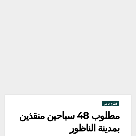
قطاع خاص
مطلوب 48 سباحين منقذين
بمدينة الناظور