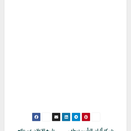
شركة أليانز للتأمين توظف
تاريخ الاعلان عن نتائج