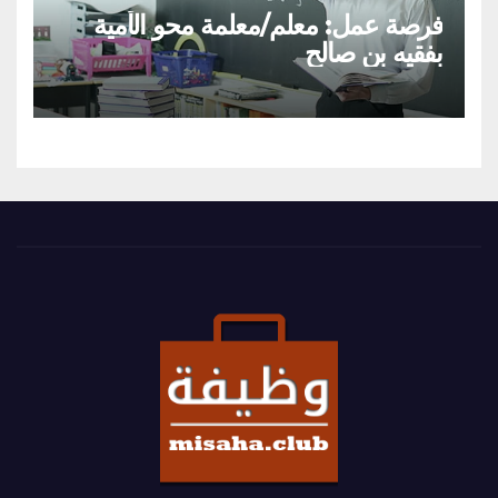
فرصة عمل: معلم/معلمة محو الأمية
بفقيه بن صالح