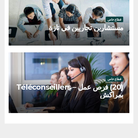
قطاع خاص
مستشارين تجاريين في تازة
قطاع خاص
(20) فرص عمل – Téléconseillers
بمراكش