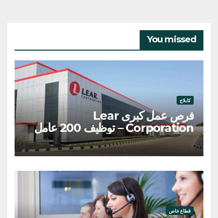
You missed
كابلاج
فرص عمل كبرى Lear
Corporation – توظيف 200 عامل
وعاملة
قطاع خاص