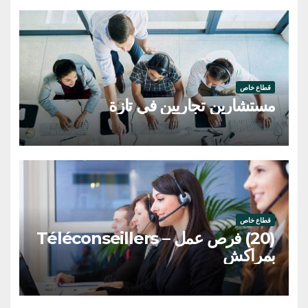
قطاع خاص
مستشارين تجاريين في تازة
قطاع خاص
(20) فرص عمل – Téléconseillers
بمراكش