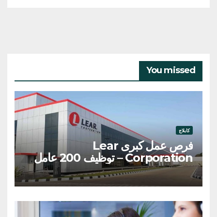
You missed
كابلاج
فرص عمل كبرى Lear
Corporation – توظيف 200 عامل
وعاملة