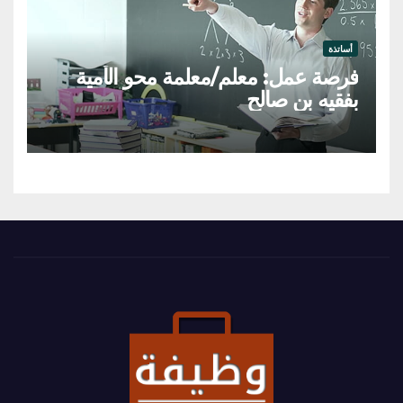
أساتذة
فرصة عمل: معلم/معلمة محو الأمية
بفقيه بن صالح