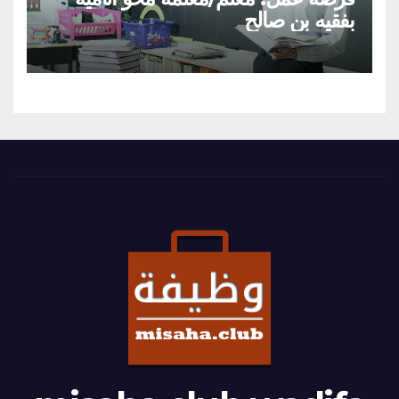
بفقيه بن صالح