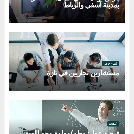
بمدينة آسفي والرباط
قطاع خاص
مستشارين تجاريين في تازة
أساتذة
فرصة عمل: معلم/معلمة محو الأمية