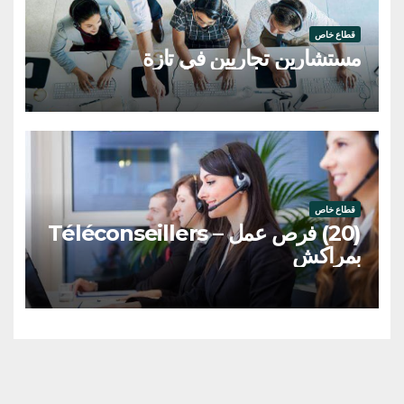
قطاع خاص
مستشارين تجاريين في تازة
قطاع خاص
(20) فرص عمل – Téléconseillers
بمراكش