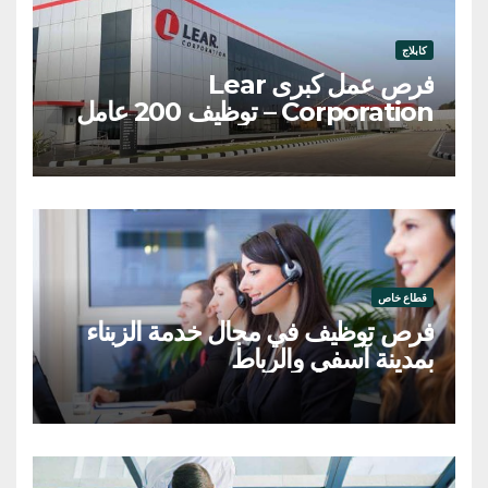
كابلاج
فرص عمل كبرى Lear
Corporation – توظيف 200 عامل
وعاملة
قطاع خاص
فرص توظيف في مجال خدمة الزبناء
بمدينة آسفي والرباط