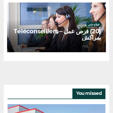
قطاع خاص
(20) فرص عمل – Téléconseillers
بمراكش
You missed