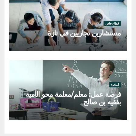
قطاع خاص
مستشارين تجاريين في تازة
أساتذة
فرصة عمل: معلم/معلمة محو الأمية
بفقيه بن صالح