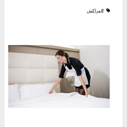
#مراكش