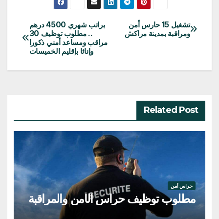
تشغيل 15 حارس أمن
براتب شهري 4500 درهم
تصفّح
ومراقبة بمدينة مراكش
.. مطلوب توظيف 30
مراقب ومساعد أمني ذكورا
المقالات
وإناثا بإقليم الخميسات
Related Post
حراس أمن
مطلوب توظيف حراس الأمن والمراقبة