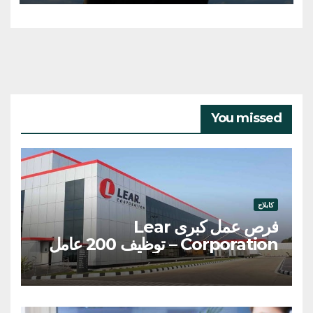
You missed
كابلاج
فرص عمل كبرى Lear
Corporation – توظيف 200 عامل
وعاملة