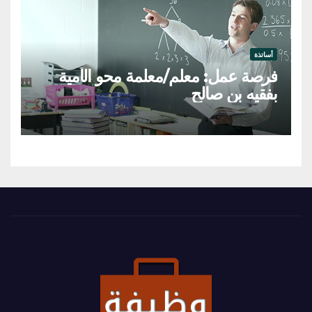
أساتذة
فرصة عمل: معلم/معلمة محو الأمية
بفقيه بن صالح