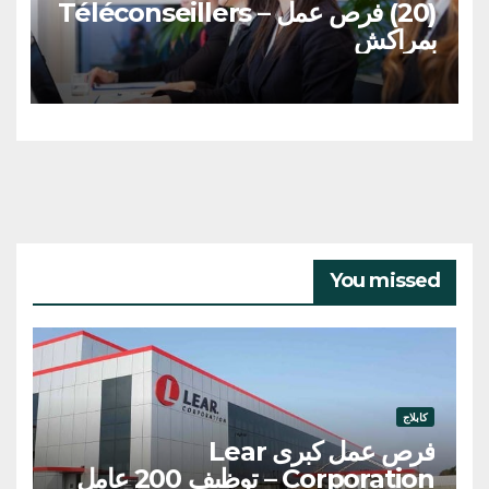
(20) فرص عمل – Téléconseillers
بمراكش
You missed
كابلاج
فرص عمل كبرى Lear
Corporation – توظيف 200 عامل