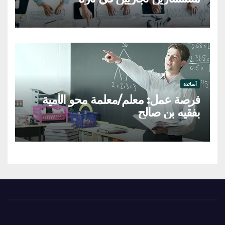
أساتذة
فرصة عمل: معلم/معلمة محو الأمية
بفقيه بن صالح