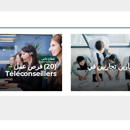
قطاع خاص
ين تجاريين في
(20) فرص عمل –
Téléconseillers
بمراكش