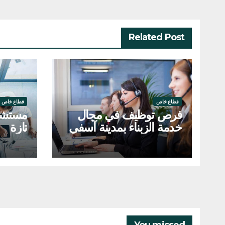
Related Post
قطاع خاص
قطاع خاص
فرص توظيف في مجال
مستشار
خدمة الزبناء بمدينة آسفي
تازة
والرباط
You missed