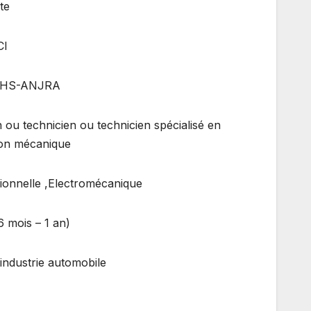
te
CI
-FAHS-ANJRA
n ou technicien ou technicien spécialisé en
ion mécanique
sionnelle ,Electromécanique
6 mois – 1 an)
’industrie automobile