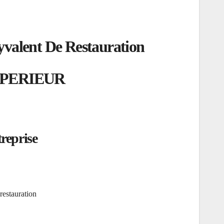
yvalent De Restauration
UPERIEUR
treprise
 restauration