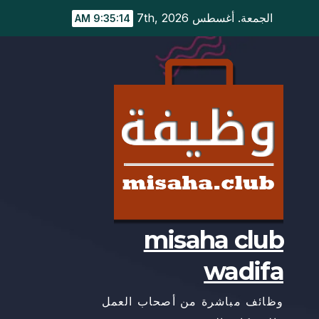
Ski
الجمعة. أغسطس 7th, 2026
9:35:14 AM
t
conten
misaha club
wadifa
وظائف مباشرة من أصحاب العمل