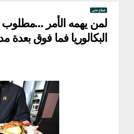
قطاع خاص
البكالوريا فما فوق بعدة م