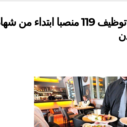
لمن يهمه الأمر …مطلوب توظيف 119 منصبا ابتداء من 
دن