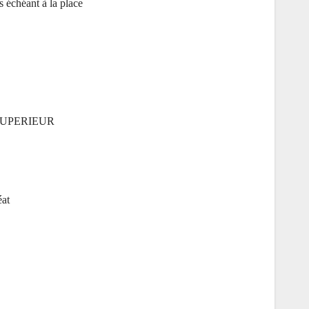
s échéant à la place,
A SUPERIEUR
éat