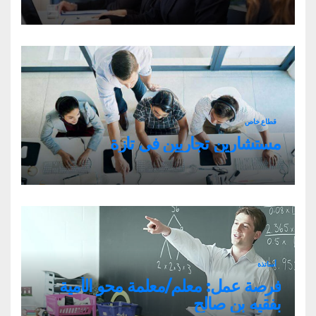
قطاع خاص
مستشارين تجاريين في تازة
أساتذة
فرصة عمل: معلم/معلمة محو الأمية
بفقيه بن صالح