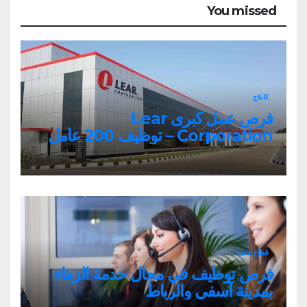
You missed
كابلاج
فرص عمل كبرى Lear
Corporation – توظيف 200 عامل
وعاملة
قطاع خاص
فرص توظيف في مجال خدمة الزبناء
بمدينة آسفي والرباط