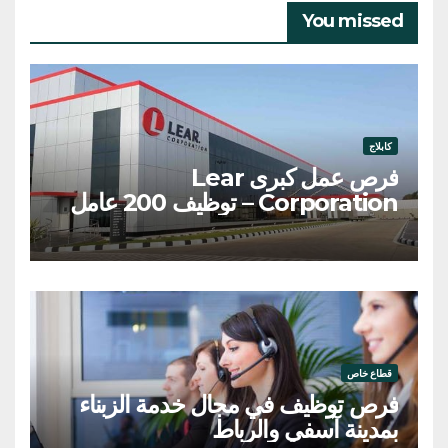
You missed
كابلاج
فرص عمل كبرى Lear
Corporation – توظيف 200 عامل
وعاملة
قطاع خاص
فرص توظيف في مجال خدمة الزبناء
بمدينة آسفي والرباط