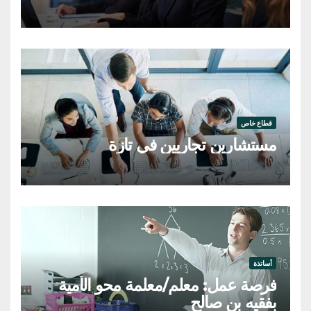
قطاع خاص
مستشارين تجاريين في تازة
أساتذة
فرصة عمل: معلم/معلمة محو الأمية
بفقيه بن صالح