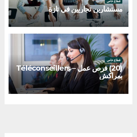
قطاع خاص
مستشارين تجاريين في تازة
قطاع خاص
(20) فرص عمل – Téléconseillers
بمراكش