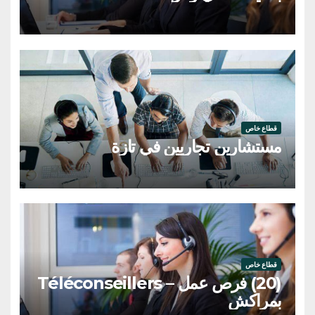
قطاع خاص
مستشارين تجاريين في تازة
قطاع خاص
(20) فرص عمل – Téléconseillers
بمراكش