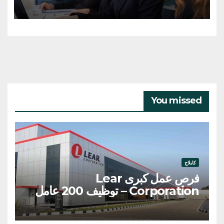
You missed
كابلاج
فرص عمل كبرى Lear
Corporation – توظيف 200 عامل
وعاملة