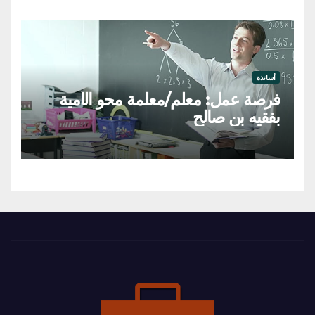
أساتذة
فرصة عمل: معلم/معلمة محو الأمية
بفقيه بن صالح