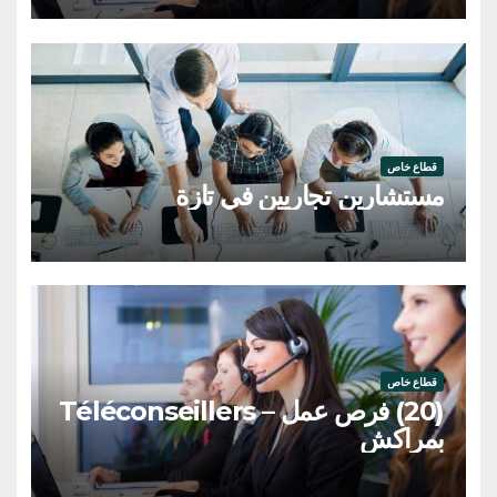
قطاع خاص
مستشارين تجاريين في تازة
قطاع خاص
(20) فرص عمل – Téléconseillers
بمراكش