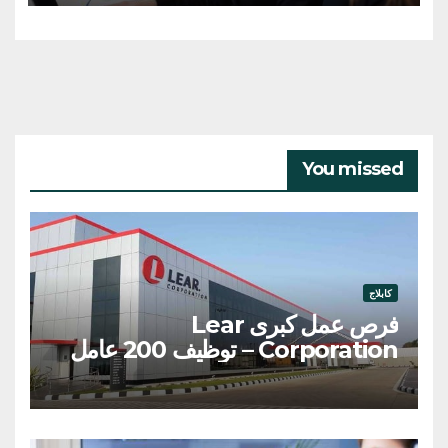
You missed
كابلاج
فرص عمل كبرى Lear
Corporation – توظيف 200 عامل
وعاملة