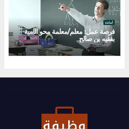
أساتذة
فرصة عمل: معلم/معلمة محو الأمية
بفقيه بن صالح