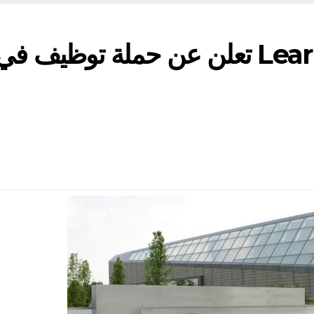
شركة لير Lear Corporation تعلن عن حملة توظيف في