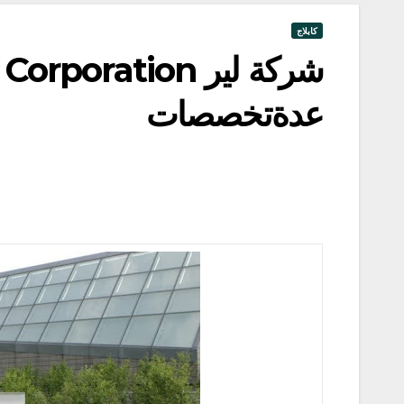
كابلاج
عدةتخصصات