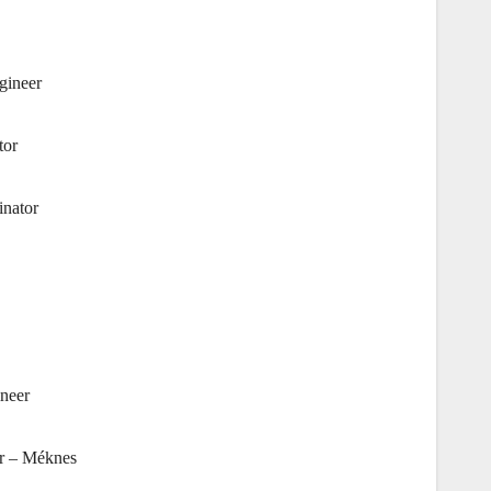
gineer
tor
nator
neer
or – Méknes