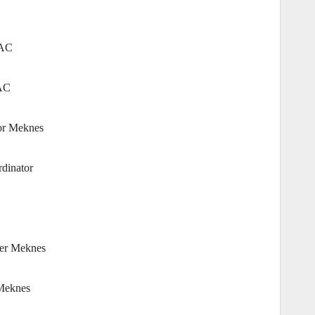
TAC
TAC
or Meknes
dinator
eer Meknes
Meknes