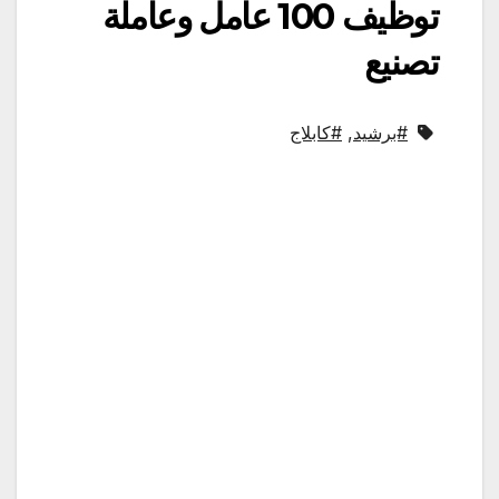
توظيف 100 عامل وعاملة
تصنيع
#برشيد
,
#كابلاج