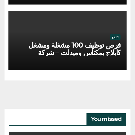
كابلاج
فرص توظيف 100 مشغلة ومشغل
كابلاج بمكناس وميدلت – شركة
YAZAKI
You missed