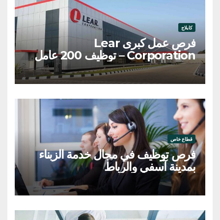
كابلاج
فرص عمل كبرى Lear
Corporation – توظيف 200 عامل
وعاملة
قطاع خاص
فرص توظيف في مجال خدمة الزبناء
بمدينة آسفي والرباط