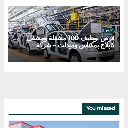
كابلاج
فرص توظيف 100 مشغلة ومشغل
كابلاج بمكناس وميدلت – شركة
YAZAKI
You missed