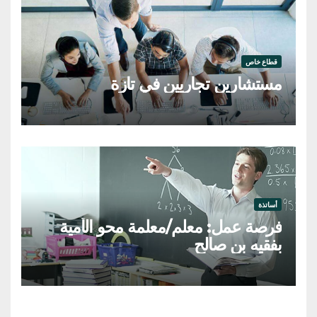
قطاع خاص
مستشارين تجاريين في تازة
أساتذة
فرصة عمل: معلم/معلمة محو الأمية
بفقيه بن صالح