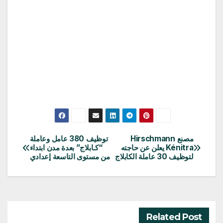
مصنع Hirschmann
توظيف 380 عامل وعاملة
تصفّح
Kénitra يعلن عن حاجته
“كـابلاج” بعدة مدن ابتداء
لتوظيف 30 عاملة الكابلاج
من مستوى التاسعة إعدادي
المقالات
Related Post