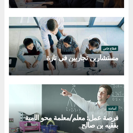
قطاع خاص
مستشارين تجاريين في تازة
أساتذة
فرصة عمل: معلم/معلمة محو الأمية
بفقيه بن صالح