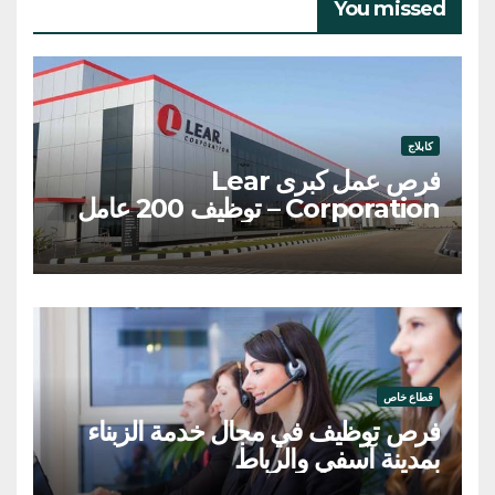
You missed
كابلاج
فرص عمل كبرى Lear
Corporation – توظيف 200 عامل
وعاملة
قطاع خاص
فرص توظيف في مجال خدمة الزبناء
بمدينة آسفي والرباط