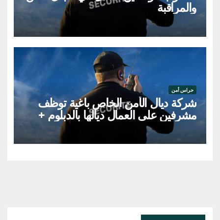
والمراقبة
حراس أمن
شركة ديال الأمن الخاص باغية توظف
مشرفين على العمال ديالها بالدبلوم +
بيرمي