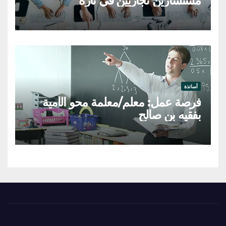
مستشارين تجاريين في تازة
أساتذة
فرصة عمل: معلم/معلمة محو الأمية
بفقيه بن صالح