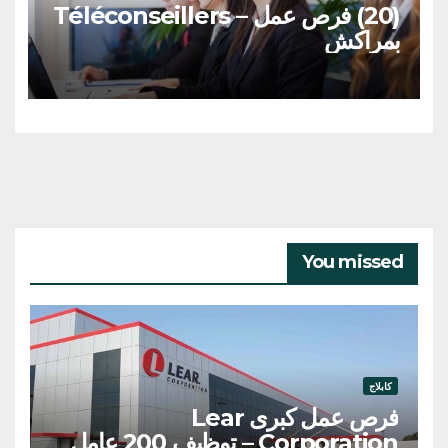
(20) فرص عمل – Téléconseillers
بمراكش
You missed
كابلاج
فرص عمل كبرى Lear
Corporation – توظيف 200 عامل