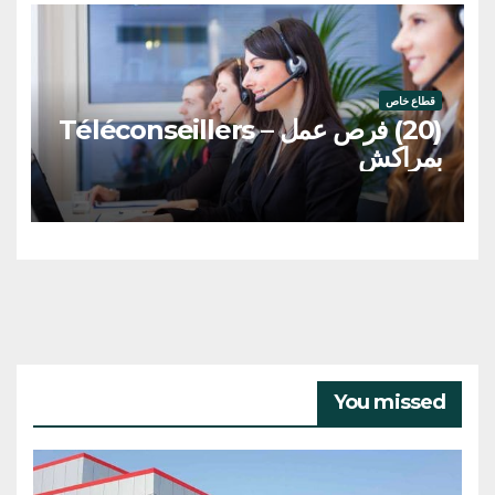
قطاع خاص
(20) فرص عمل – Téléconseillers
بمراكش
You missed