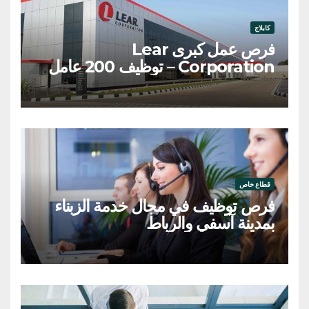
كابلاج
فرص عمل كبرى Lear
Corporation – توظيف 200 عامل
وعاملة
قطاع خاص
فرص توظيف في مجال خدمة الزبناء
بمدينة آسفي والرباط