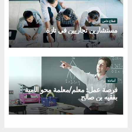
قطاع خاص
مستشارين تجاريين في تازة
أساتذة
فرصة عمل: معلم/معلمة محو الأمية
بفقيه بن صالح