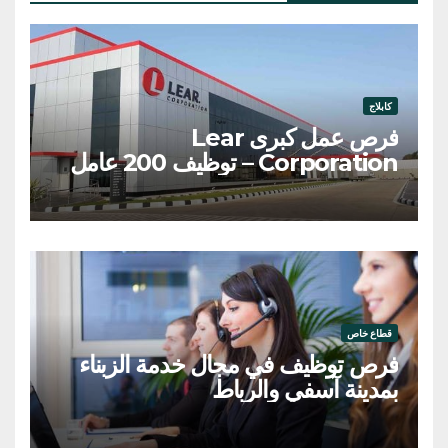
كابلاج
فرص عمل كبرى Lear
Corporation – توظيف 200 عامل
وعاملة
قطاع خاص
فرص توظيف في مجال خدمة الزبناء
بمدينة آسفي والرباط