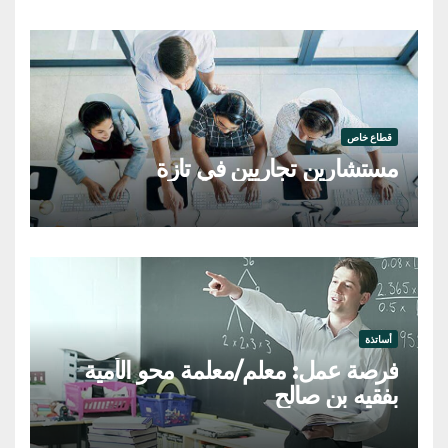
قطاع خاص
مستشارين تجاريين في تازة
أساتذة
فرصة عمل: معلم/معلمة محو الأمية
بفقيه بن صالح