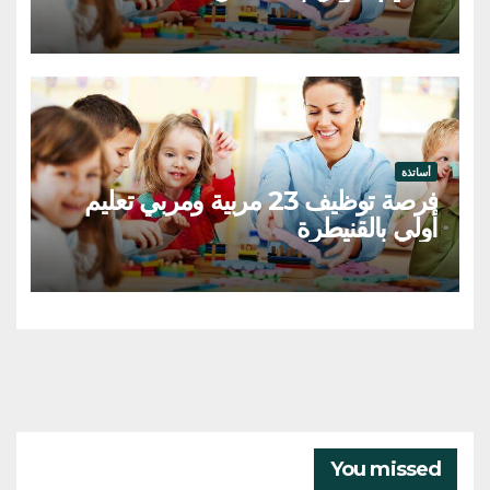
أساتذة
فرصة توظيف 23 مربية ومربي تعليم
أولي بالقنيطرة
You missed