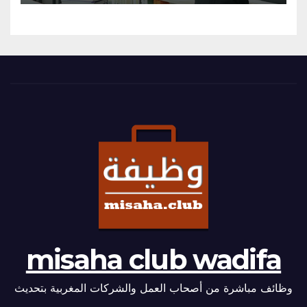
misaha club wadifa
وظائف مباشرة من أصحاب العمل والشركات المغربية بتحديث