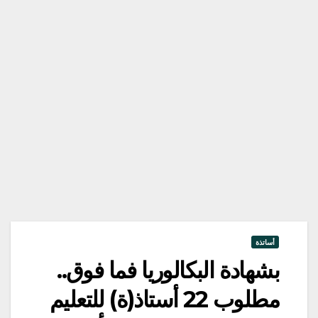
أساتذة
بشهادة البكالوريا فما فوق..
مطلوب 22 أستاذ(ة) للتعليم