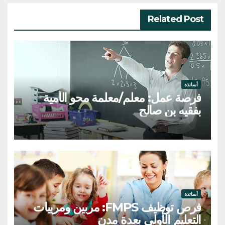
Related Post
أساتذة
فرصة عمل: معلم/معلمة محو الأمية
بفقيه بن صالح
أساتذة
فرص توظيف FMPS: مربين ومربيات
التعليم الأولي بعدة مدن