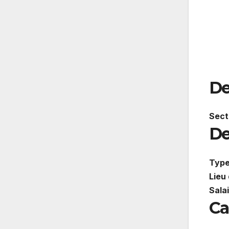
De
Sect
De
Type
Lieu 
Sala
Ca