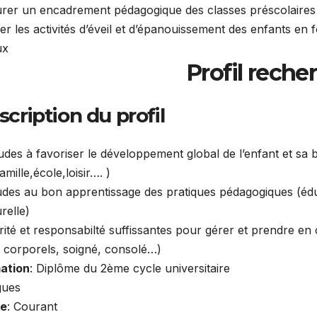
er les activités d’éveil et d’épanouissement des enfants en 
ux
Profil reche
cription du profil
itudes à favoriser le développement global de l’enfant et sa 
famille,école,loisir…. )
itudes au bon apprentissage des pratiques pédagogiques (édu
relle).
urité et responsabilté suffissantes pour gérer et prendre e
 corporels, soigné, consolé…)
ation
: Diplôme du 2ème cycle universitaire
ues:
e
: Courant