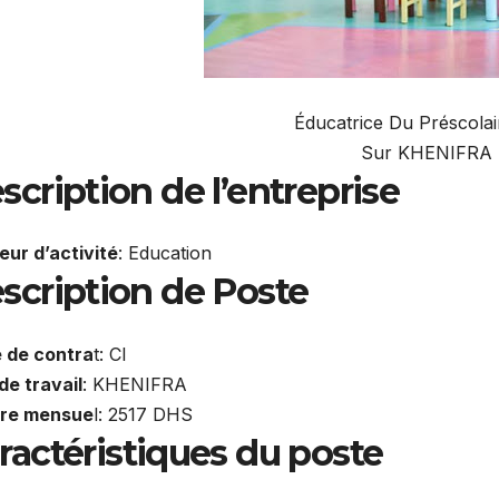
Sur KHENIFRA
scription de l’entreprise
eur d’activité
: Education
scription de Poste
 de contra
t: CI
de travail
: KHENIFRA
ire mensue
l: 2517 DHS
ractéristiques du poste