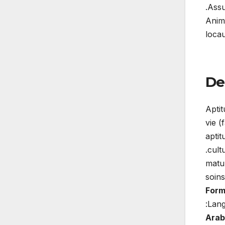
-Anim
loca
Des
– Apt
vie (
– apt
cultu
– mat
soins
Form
Lang
Arab