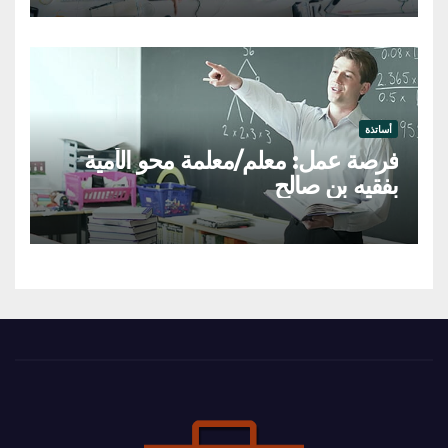
أساتذة
فرصة عمل: معلم/معلمة محو الأمية
بفقيه بن صالح