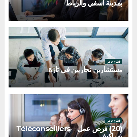
بمدينة آسفي والرباط
قطاع خاص
مستشارين تجاريين في تازة
قطاع خاص
(20) فرص عمل – Téléconseillers
بمراكش