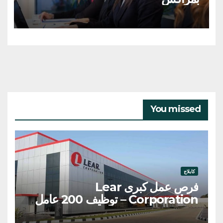
You missed
كابلاج
فرص عمل كبرى Lear
Corporation – توظيف 200 عامل
وعاملة