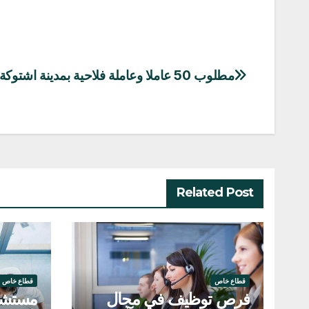
مطلوب 50 عاملا وعاملة فلاحية بمدينة اشتوكة آيت باها
تصفّح
المقالات
Related Post
قطاع خاص
قطاع خاص
فرص توظيف في مجال
مستشار