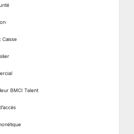
rité
ion
c Caisse
ilier
rcial
deur BMCI Talent
d’accès
monétique